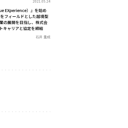
2021.05.24
ue EXperience）』を始め
域をフィールドとした越境型
業の展開を目指し、株式会
トキャリアと協定を締結
石井 重成