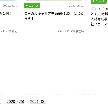
ニュース
2021.06.10
2021.06.01
ニュース
『TEX（Tr
1を公開！
ローカルキャリア準備室HELIX、はじめ
とする 地
ます！
人材育成事
社ファース
ER FOR事務局
CAREER FOR事務局
)
2020 (25)
2021 (8)