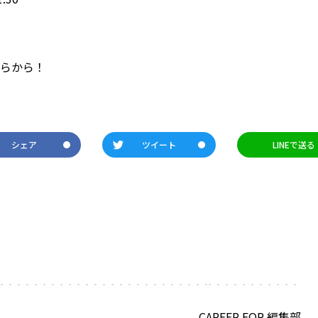
ら
から！
シェア
ツイート
LINEで送る
CAREER FOR 編集部