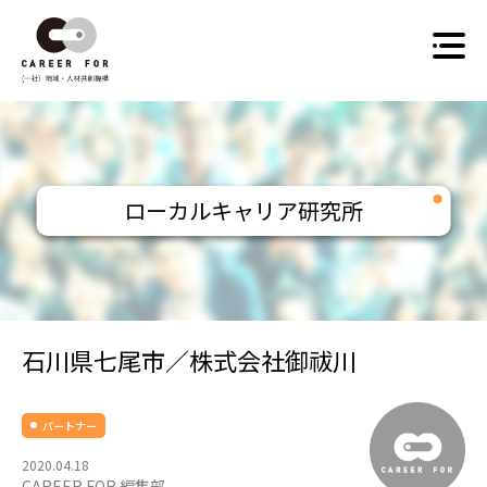
Skip
to
content
ローカルキャリア研究所
石川県七尾市／株式会社御祓川
パートナー
2020.04.18
CAREER FOR 編集部